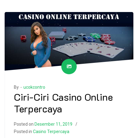
By -
ucokcontro
Ciri-Ciri Casino Online
Terpercaya
Posted on
Desember 11, 2019
Posted in
Casino Terpercaya