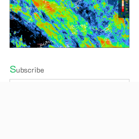
S
ubscribe
Get new posts by email: