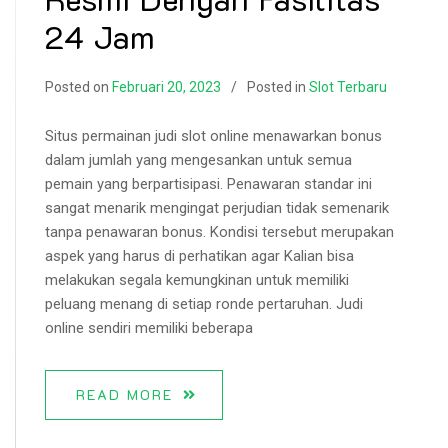
24 Jam
Posted on
Februari 20, 2023
Posted in
Slot Terbaru
Situs permainan judi slot online menawarkan bonus
dalam jumlah yang mengesankan untuk semua
pemain yang berpartisipasi. Penawaran standar ini
sangat menarik mengingat perjudian tidak semenarik
tanpa penawaran bonus. Kondisi tersebut merupakan
aspek yang harus di perhatikan agar Kalian bisa
melakukan segala kemungkinan untuk memiliki
peluang menang di setiap ronde pertaruhan. Judi
online sendiri memiliki beberapa
READ MORE