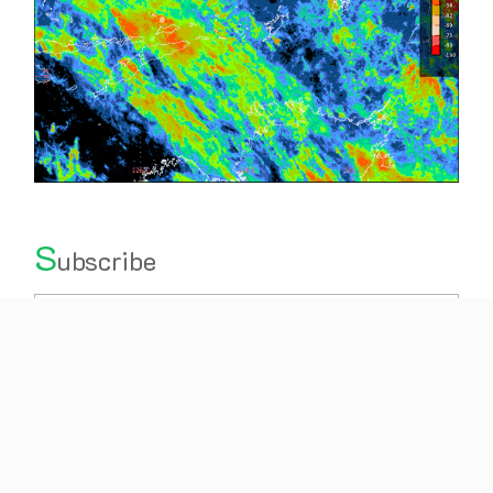
S
ubscribe
Get new posts by email: