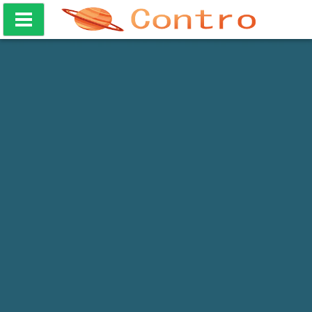
Skip
to
content