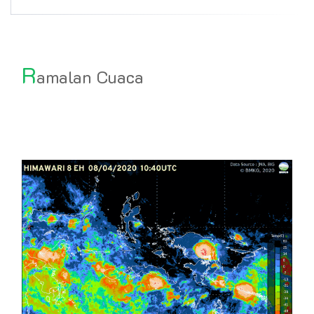
R
amalan Cuaca