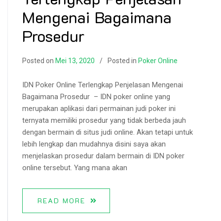
Mengenai Bagaimana
Prosedur
Posted on
Mei 13, 2020
Posted in
Poker Online
IDN Poker Online Terlengkap Penjelasan Mengenai
Bagaimana Prosedur – IDN poker online yang
merupakan aplikasi dari permainan judi poker ini
ternyata memiliki prosedur yang tidak berbeda jauh
dengan bermain di situs judi online. Akan tetapi untuk
lebih lengkap dan mudahnya disini saya akan
menjelaskan prosedur dalam bermain di IDN poker
online tersebut. Yang mana akan
READ MORE