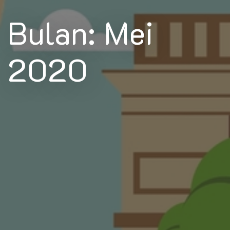
Bulan: Mei
2020