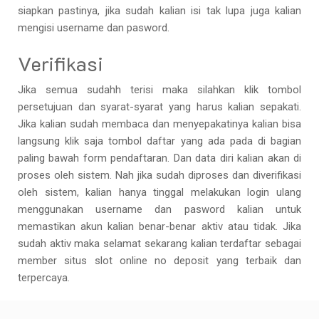
siapkan pastinya, jika sudah kalian isi tak lupa juga kalian
mengisi username dan pasword.
Verifikasi
Jika semua sudahh terisi maka silahkan klik tombol
persetujuan dan syarat-syarat yang harus kalian sepakati.
Jika kalian sudah membaca dan menyepakatinya kalian bisa
langsung klik saja tombol daftar yang ada pada di bagian
paling bawah form pendaftaran. Dan data diri kalian akan di
proses oleh sistem. Nah jika sudah diproses dan diverifikasi
oleh sistem, kalian hanya tinggal melakukan login ulang
menggunakan username dan pasword kalian untuk
memastikan akun kalian benar-benar aktiv atau tidak. Jika
sudah aktiv maka selamat sekarang kalian terdaftar sebagai
member situs slot online no deposit yang terbaik dan
terpercaya.
Nah cukup mudah bukan? Hanya 5 menit saja dan kalian