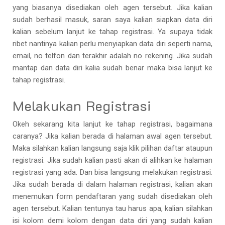
yang biasanya disediakan oleh agen tersebut. Jika kalian
sudah berhasil masuk, saran saya kalian siapkan data diri
kalian sebelum lanjut ke tahap registrasi. Ya supaya tidak
ribet nantinya kalian perlu menyiapkan data diri seperti nama,
email, no telfon dan terakhir adalah no rekening. Jika sudah
mantap dan data diri kalia sudah benar maka bisa lanjut ke
tahap registrasi.
Melakukan Registrasi
Okeh sekarang kita lanjut ke tahap registrasi, bagaimana
caranya? Jika kalian berada di halaman awal agen tersebut.
Maka silahkan kalian langsung saja klik pilihan daftar ataupun
registrasi. Jika sudah kalian pasti akan di alihkan ke halaman
registrasi yang ada. Dan bisa langsung melakukan registrasi.
Jika sudah berada di dalam halaman registrasi, kalian akan
menemukan form pendaftaran yang sudah disediakan oleh
agen tersebut. Kalian tentunya tau harus apa, kalian silahkan
isi kolom demi kolom dengan data diri yang sudah kalian