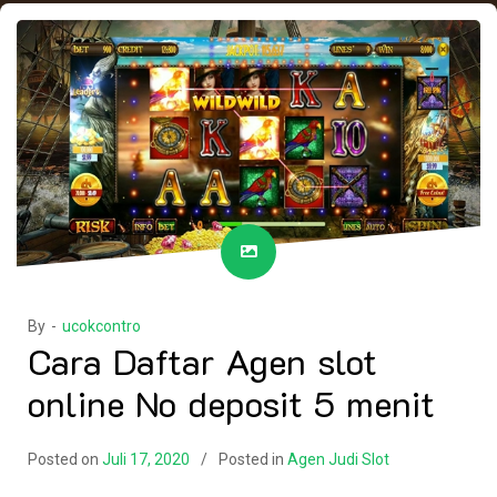
By -
ucokcontro
Cara Daftar Agen slot
online No deposit 5 menit
Posted on
Juli 17, 2020
Posted in
Agen Judi Slot